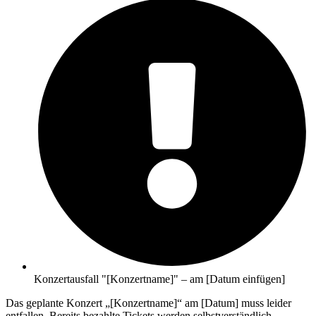
Konzertausfall "[Konzertname]" – am [Datum einfügen]
Das geplante Konzert „[Konzertname]“ am [Datum] muss leider
entfallen. Bereits bezahlte Tickets werden selbstverständlich