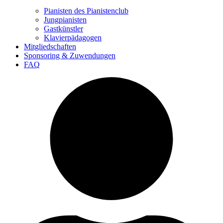
Pianisten des Pianistenclub
Jungpianisten
Gastkünstler
Klavierpädagogen
Mitgliedschaften
Sponsoring & Zuwendungen
FAQ