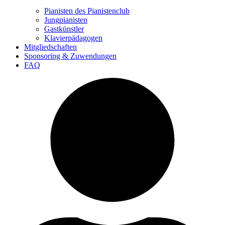
Pianisten des Pianistenclub
Jungpianisten
Gastkünstler
Klavierpädagogen
Mitgliedschaften
Sponsoring & Zuwendungen
FAQ