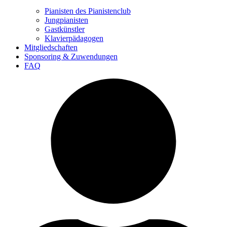
Pianisten des Pianistenclub
Jungpianisten
Gastkünstler
Klavierpädagogen
Mitgliedschaften
Sponsoring & Zuwendungen
FAQ