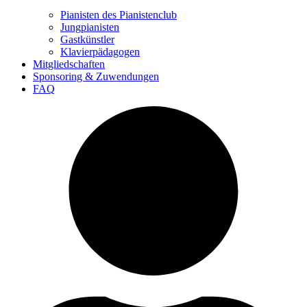
Pianisten des Pianistenclub
Jungpianisten
Gastkünstler
Klavierpädagogen
Mitgliedschaften
Sponsoring & Zuwendungen
FAQ