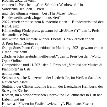
Köthen. 2022 gewann
er einen 1. Preis beim „Carl-Schröder Wettbewerb“ in
Sondershausen, den 1. Preis
und „3rd ultimate winner” bei „The Muse“. Beim
Bundeswettbewerb „Jugend musiziert“
2022 erhielt er mit seinem Klaviertrio einen 1. Bundespreis und den
Karl-Heinz
Kämmerling Förderpreis, gewann bei „EUPLAYY“ den 1. Preis,
den audience Prize
und wurde 2nd ultimate winner. Ebenfalls 2022 erhielt er den
3. Preis beim „Steinway
&amp; Sons Piano Competition“ in Hamburg. 2021 gewann er den
Grand Prix beim
„Badener Klavieretüdenwettbewerb“, den 1. Preis bei der „World
Open Online
Competition“ und 11/2021 den 2. Preis bei „Virtuosi per Musica di
Pianoforte“ in Usti
nad Labem.
Sebastian spielte Konzerte in der Liederhalle, im Weißen Saal des
Neuen Schlosses
Stuttgart, der Clinker Lounge Berlin, der Laeiszhalle Hamburg, der
St. Agnes Kirche in
Köthen, im Nordböhmischen Opern- und Balletttheater in Ústi nad
Labem und im
Kaisersaal Füssen im Festival „vielsaitig“, Pianohaus Fischer