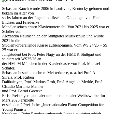
Sebastian Rauch wurde 2006 in Louisville, Kentucky geboren und
bekam im Alter von
sechs Jahren an der Jugendmusikschule Göppingen von Heidi
Endress und Friederike
Mandler seinen ersten Klavierunterricht. Von 2021 bis 2025 war er
Schüler von
Alexandra Neumann an der Stuttgarter Musikschule und wurde
2021 in die
Studienvorbereitende Klasse aufgenommen. Vom WS 24/25 – SS
25 war er
Jungstudent bei Prof. Peter Nagy an der HMDK Stuttgart und
studiert seit WS25/26 an
der HMTM München in der Klavierklasse von Prof. Michael
Schäfer.
Sebastian besuchte mehrere Meisterkurse, u. a. bei Prof. Antti
Siirala, Prof. Ruben
Dalibaltayan, Prof. Markus Groh, Prof. Angelika Merkle, Prof.
Claudio Martínez Mehner
und Prof. Bernd Goetzke.
Er ist Preisträger nationaler und internationaler Wettbewerbe: Im
März 2025 erspielte
er sich den 2.Preis beim „Internationalen Piano Competition for
Young Pianists
Kronberg“. Beim Bundeswettbewerb Jugend musiziert erhielt