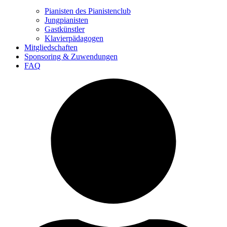
Pianisten des Pianistenclub
Jungpianisten
Gastkünstler
Klavierpädagogen
Mitgliedschaften
Sponsoring & Zuwendungen
FAQ