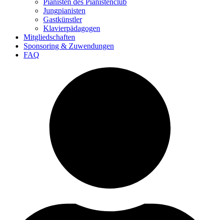
Pianisten des Pianistenclub
Jungpianisten
Gastkünstler
Klavierpädagogen
Mitgliedschaften
Sponsoring & Zuwendungen
FAQ